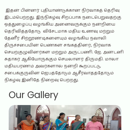
இதன் பின்னர் புதியாண்டுக்கான நிர்வாகத் தெரிவு
இடம்பெற்றது. இந்நிகழ்வு சிறப்பாக நடைபெறுவதற்கு
ஒத்துழைப்பு வழங்கிய அனைவருக்கும் நன்றியை
தெரிவித்ததோடு விசேடமாக மதிய உணவு மற்றும்
தேனீர் சிற்றூண்டிகளையும் வழங்கிய நவாலி
திருச்சபையின் பெண்கள் சங்கத்தினர், நிர்வாக
செயற்குழுவினர்கள் மற்றும் அருட்பணி. ஜே. அன்டனி
சுதாகர் ஆகியோருக்கும் செயலாளர் திருமதி. மாலா
மதியபரணம் அவர்களால் நன்றி கூறப்பட்டு,
சபைக்குருவின் ஜெபத்தோடும் ஆசீர்வாதத்தோடும்
நிகழ்வு இனிதே நிறைவு பெற்றது.
Our Gallery